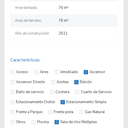
Area techada:
76 m²
Area de terreno:
76
m²
Año de construcción:
2021
Características:
Acceso
Aires
Amoblado
Ascensor
Ascensor Directo
Azotea
Balcón
Baño de servicio
Cochera
Cuarto de Servicio
Estacionamiento Doble
Estacionamiento Simple
Frente a Parque
Frente pista
Gas Natural
Otros
Piscina
Sala de Uso Multiples